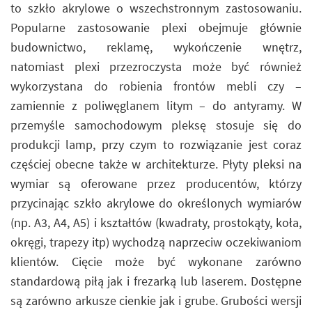
to szkło akrylowe o wszechstronnym zastosowaniu.
Popularne zastosowanie plexi obejmuje głównie
budownictwo, reklamę, wykończenie wnętrz,
natomiast plexi przezroczysta może być również
wykorzystana do robienia frontów mebli czy –
zamiennie z poliwęglanem litym – do antyramy. W
przemyśle samochodowym pleksę stosuje się do
produkcji lamp, przy czym to rozwiązanie jest coraz
częściej obecne także w architekturze. Płyty pleksi na
wymiar są oferowane przez producentów, którzy
przycinając szkło akrylowe do określonych wymiarów
(np. A3, A4, A5) i kształtów (kwadraty, prostokąty, koła,
okręgi, trapezy itp) wychodzą naprzeciw oczekiwaniom
klientów. Cięcie może być wykonane zarówno
standardową piłą jak i frezarką lub laserem. Dostępne
są zarówno arkusze cienkie jak i grube. Grubości wersji