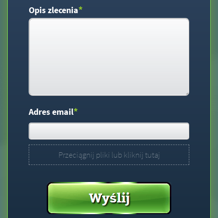
*
Opis zlecenia
*
Adres email
Przeciągnij pliki lub kliknij tutaj