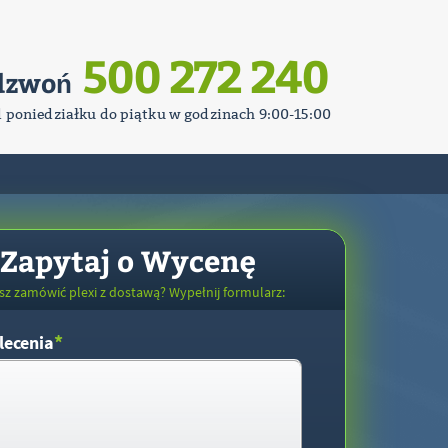
500 272 240
dzwoń
d poniedziałku do piątku w godzinach 9:00-15:00
Zapytaj o Wycenę
sz zamówić plexi z dostawą? Wypełnij formularz:
*
lecenia