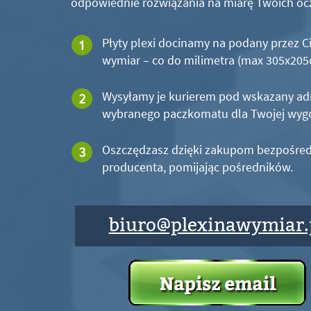
odpowiednie rozwiązania na miarę Twoich oc
Płyty plexi docinamy na podany przez C
wymiar – co do milimetra (max 305x20
Wysyłamy je kurierem pod wskazany ad
wybranego paczkomatu dla Twojej wyg
Oszczędzasz dzięki zakupom bezpośred
producenta, pomijając pośredników.
biuro@plexinawymiar.