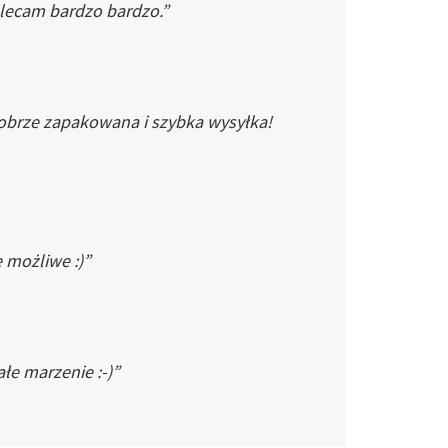
Polecam bardzo bardzo.”
dobrze zapakowana i szybka wysyłka!
e możliwe :)”
łe marzenie :-)”