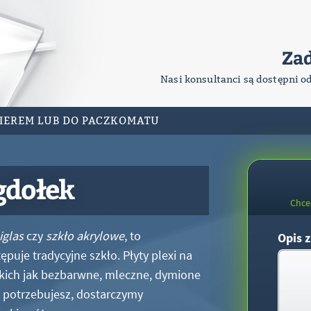
Za
Nasi konsultanci są dostępni o
RIEREM LUB DO PACZKOMATU
gdołek
Chce
iglas
czy
szkło akrylowe
, to
Opis z
puje tradycyjne szkło. Płyty plexi na
kich jak bezbarwne, mleczne, dymione
xi potrzebujesz, dostarczymy