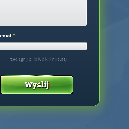
*
 email
Przeciągnij pliki lub kliknij tutaj