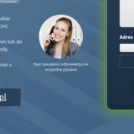
zekiwań!
iebie
5cm)
Adres
res lub do
ody.
nio u
Nasi specjaliści odpowiedzą na
wszystkie pytania
pl