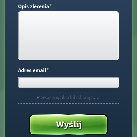
*
Opis zlecenia
*
Adres email
Przeciągnij pliki lub kliknij tutaj