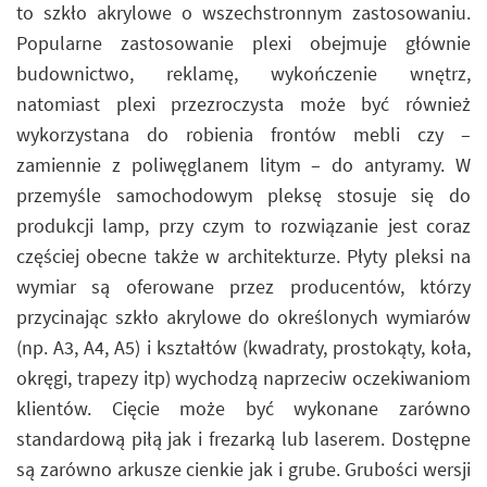
to szkło akrylowe o wszechstronnym zastosowaniu.
Popularne zastosowanie plexi obejmuje głównie
budownictwo, reklamę, wykończenie wnętrz,
natomiast plexi przezroczysta może być również
wykorzystana do robienia frontów mebli czy –
zamiennie z poliwęglanem litym – do antyramy. W
przemyśle samochodowym pleksę stosuje się do
produkcji lamp, przy czym to rozwiązanie jest coraz
częściej obecne także w architekturze. Płyty pleksi na
wymiar są oferowane przez producentów, którzy
przycinając szkło akrylowe do określonych wymiarów
(np. A3, A4, A5) i kształtów (kwadraty, prostokąty, koła,
okręgi, trapezy itp) wychodzą naprzeciw oczekiwaniom
klientów. Cięcie może być wykonane zarówno
standardową piłą jak i frezarką lub laserem. Dostępne
są zarówno arkusze cienkie jak i grube. Grubości wersji