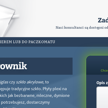
Za
Nasi konsultanci są dostępni o
RIEREM LUB DO PACZKOMATU
rownik
Chce
iglas
czy
szkło akrylowe
, to
Opis z
puje tradycyjne szkło. Płyty plexi na
kich jak bezbarwne, mleczne, dymione
xi potrzebujesz, dostarczymy