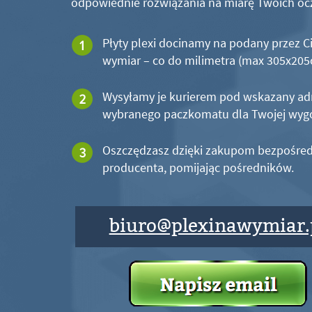
odpowiednie rozwiązania na miarę Twoich oc
Płyty plexi docinamy na podany przez C
wymiar – co do milimetra (max 305x20
Wysyłamy je kurierem pod wskazany ad
wybranego paczkomatu dla Twojej wyg
Oszczędzasz dzięki zakupom bezpośred
producenta, pomijając pośredników.
biuro@plexinawymiar.