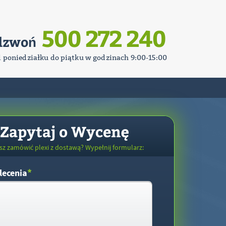
500 272 240
dzwoń
d poniedziałku do piątku w godzinach 9:00-15:00
Zapytaj o Wycenę
sz zamówić plexi z dostawą? Wypełnij formularz:
*
lecenia