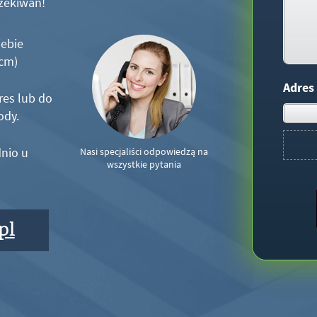
zekiwań!
iebie
5cm)
Adres
res lub do
ody.
nio u
Nasi specjaliści odpowiedzą na
wszystkie pytania
pl