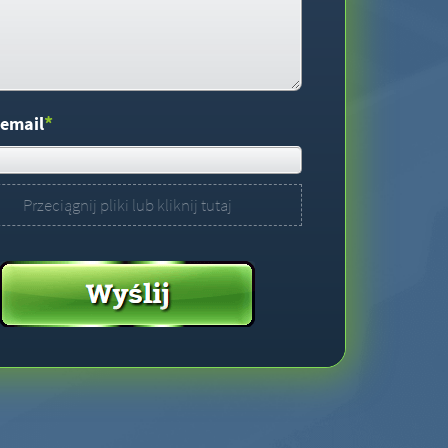
*
 email
Przeciągnij pliki lub kliknij tutaj