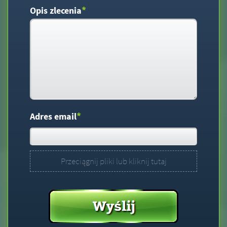
*
Opis zlecenia
*
Adres email
Przeciągnij pliki lub kliknij tutaj