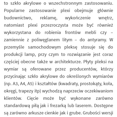
to szkło akrylowe o wszechstronnym zastosowaniu.
Popularne zastosowanie plexi obejmuje głównie
budownictwo, reklamę, wykończenie wnętrz,
natomiast plexi przezroczysta może być również
wykorzystana do robienia frontów mebli czy –
zamiennie z poliwęglanem litym – do antyramy. W
przemyśle samochodowym pleksę stosuje się do
produkcji lamp, przy czym to rozwiązanie jest coraz
częściej obecne także w architekturze. Płyty pleksi na
wymiar są oferowane przez producentów, którzy
przycinając szkło akrylowe do określonych wymiarów
(np. A3, A4, A5) i kształtów (kwadraty, prostokąty, koła,
okręgi, trapezy itp) wychodzą naprzeciw oczekiwaniom
klientów. Cięcie może być wykonane zarówno
standardową piłą jak i frezarką lub laserem. Dostępne
są zarówno arkusze cienkie jak i grube. Grubości wersji