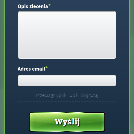
*
Opis zlecenia
*
Adres email
Przeciągnij pliki lub kliknij tutaj