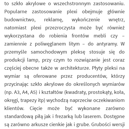
to szkło akrylowe o wszechstronnym zastosowaniu.
Popularne zastosowanie plexi obejmuje głównie
budownictwo, reklamę, wykończenie wnętrz,
natomiast plexi przezroczysta może być również
wykorzystana do robienia frontów mebli czy –
zamiennie z poliwęglanem litym – do antyramy. W
przemyśle samochodowym pleksę stosuje się do
produkcji lamp, przy czym to rozwiązanie jest coraz
częściej obecne także w architekturze. Płyty pleksi na
wymiar są oferowane przez producentów, którzy
przycinając szkło akrylowe do określonych wymiarów
(np. A3, A4, A5) i kształtów (kwadraty, prostokąty, koła,
okręgi, trapezy itp) wychodzą naprzeciw oczekiwaniom
klientów. Cięcie może być wykonane zarówno
standardową piłą jak i frezarką lub laserem. Dostępne
są zarówno arkusze cienkie jak i grube. Grubości wersji