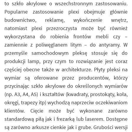
to szkło akrylowe o wszechstronnym zastosowaniu.
Popularne zastosowanie plexi obejmuje głównie
budownictwo, reklamę, wykończenie wnętrz,
natomiast plexi przezroczysta może być również
wykorzystana do robienia frontów mebli czy –
zamiennie z poliwęglanem litym – do antyramy. W
przemyśle samochodowym pleksę stosuje się do
produkcji lamp, przy czym to rozwiązanie jest coraz
częściej obecne także w architekturze. Płyty pleksi na
wymiar są oferowane przez producentów, którzy
przycinając szkło akrylowe do określonych wymiarów
(np. A3, A4, A5) i kształtów (kwadraty, prostokąty, koła,
okręgi, trapezy itp) wychodzą naprzeciw oczekiwaniom
klientów. Cięcie może być wykonane zarówno
standardową piłą jak i frezarką lub laserem. Dostępne
są zarówno arkusze cienkie jak i grube. Grubości wersji