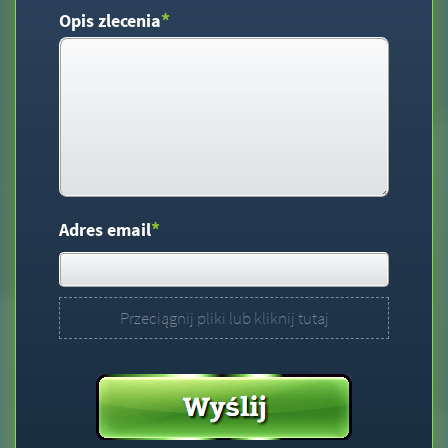
*
Opis zlecenia
*
Adres email
Przeciągnij pliki lub kliknij tutaj