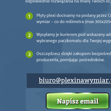
odpowiednie rozwiązania na miarę Twoich oc
Płyty plexi docinamy na podany przez C
wymiar – co do milimetra (max 305x20
Wysyłamy je kurierem pod wskazany ad
wybranego paczkomatu dla Twojej wyg
Oszczędzasz dzięki zakupom bezpośred
producenta, pomijając pośredników.
biuro@plexinawymiar.