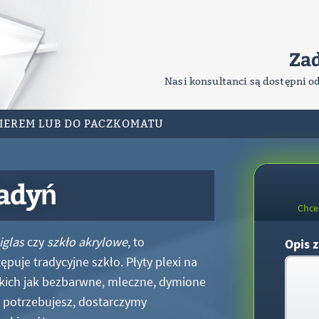
Za
Nasi konsultanci są dostępni o
RIEREM LUB DO PACZKOMATU
Cadyń
Chce
iglas
czy
szkło akrylowe
, to
Opis z
puje tradycyjne szkło. Płyty plexi na
kich jak bezbarwne, mleczne, dymione
xi potrzebujesz, dostarczymy