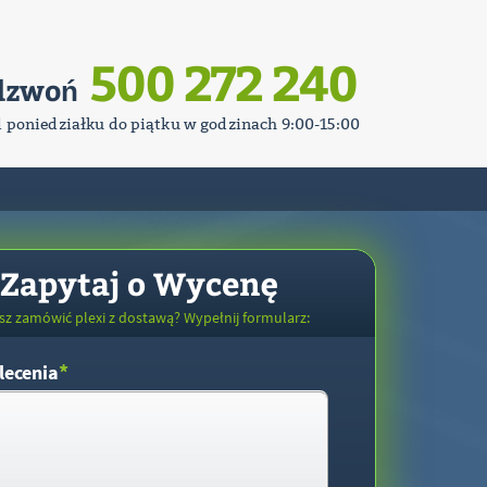
500 272 240
dzwoń
d poniedziałku do piątku w godzinach 9:00-15:00
Zapytaj o Wycenę
sz zamówić plexi z dostawą? Wypełnij formularz:
*
lecenia