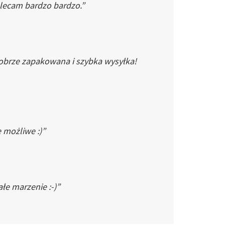
Polecam bardzo bardzo.”
dobrze zapakowana i szybka wysyłka!
e możliwe :)”
łe marzenie :-)”