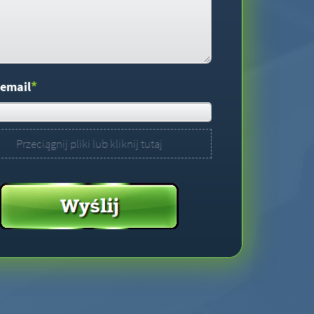
*
 email
Przeciągnij pliki lub kliknij tutaj