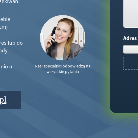
zekiwań!
iebie
5cm)
Adres
res lub do
ody.
nio u
Nasi specjaliści odpowiedzą na
wszystkie pytania
pl