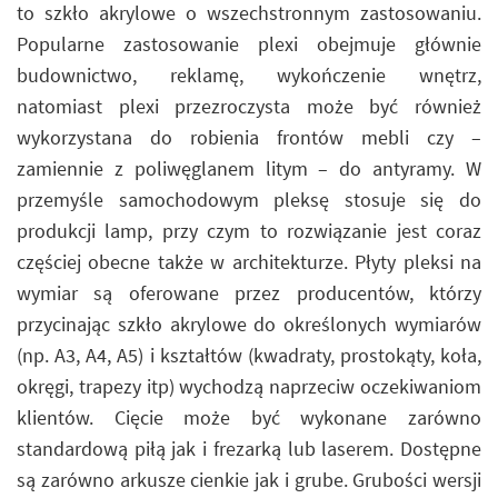
to szkło akrylowe o wszechstronnym zastosowaniu.
Popularne zastosowanie plexi obejmuje głównie
budownictwo, reklamę, wykończenie wnętrz,
natomiast plexi przezroczysta może być również
wykorzystana do robienia frontów mebli czy –
zamiennie z poliwęglanem litym – do antyramy. W
przemyśle samochodowym pleksę stosuje się do
produkcji lamp, przy czym to rozwiązanie jest coraz
częściej obecne także w architekturze. Płyty pleksi na
wymiar są oferowane przez producentów, którzy
przycinając szkło akrylowe do określonych wymiarów
(np. A3, A4, A5) i kształtów (kwadraty, prostokąty, koła,
okręgi, trapezy itp) wychodzą naprzeciw oczekiwaniom
klientów. Cięcie może być wykonane zarówno
standardową piłą jak i frezarką lub laserem. Dostępne
są zarówno arkusze cienkie jak i grube. Grubości wersji