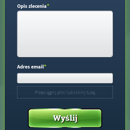
*
Opis zlecenia
*
Adres email
Przeciągnij pliki lub kliknij tutaj