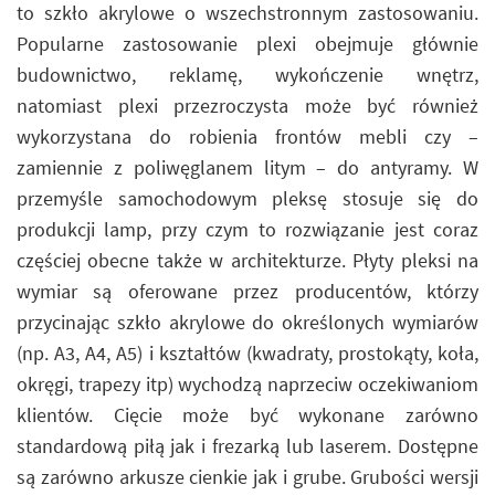
to szkło akrylowe o wszechstronnym zastosowaniu.
Popularne zastosowanie plexi obejmuje głównie
budownictwo, reklamę, wykończenie wnętrz,
natomiast plexi przezroczysta może być również
wykorzystana do robienia frontów mebli czy –
zamiennie z poliwęglanem litym – do antyramy. W
przemyśle samochodowym pleksę stosuje się do
produkcji lamp, przy czym to rozwiązanie jest coraz
częściej obecne także w architekturze. Płyty pleksi na
wymiar są oferowane przez producentów, którzy
przycinając szkło akrylowe do określonych wymiarów
(np. A3, A4, A5) i kształtów (kwadraty, prostokąty, koła,
okręgi, trapezy itp) wychodzą naprzeciw oczekiwaniom
klientów. Cięcie może być wykonane zarówno
standardową piłą jak i frezarką lub laserem. Dostępne
są zarówno arkusze cienkie jak i grube. Grubości wersji