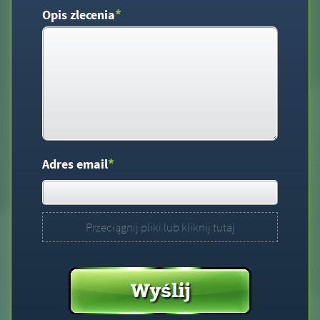
*
Opis zlecenia
*
Adres email
Przeciągnij pliki lub kliknij tutaj