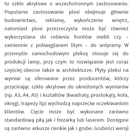
to szkło akrylowe o wszechstronnym zastosowaniu.
Popularne zastosowanie plexi obejmuje głównie
budownictwo, reklamę, wykończenie wnętrz,
natomiast plexi przezroczysta może być również
wykorzystana do robienia frontów mebli czy –
zamiennie z poliwęglanem litym – do antyramy. W
przemyśle samochodowym pleksę stosuje się do
produkcji lamp, przy czym to rozwiązanie jest coraz
częściej obecne także w architekturze. Płyty pleksi na
wymiar są oferowane przez producentów, którzy
przycinając szkło akrylowe do określonych wymiarów
(np. A3, A4, A5) i kształtów (kwadraty, prostokąty, koła,
okręgi, trapezy itp) wychodzą naprzeciw oczekiwaniom
klientów. Cięcie może być wykonane zarówno
standardową piłą jak i frezarką lub laserem. Dostępne
są zarówno arkusze cienkie jak i grube. Grubości wersji