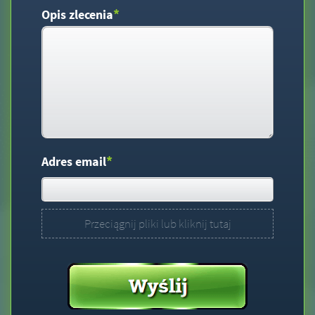
*
Opis zlecenia
*
Adres email
Przeciągnij pliki lub kliknij tutaj