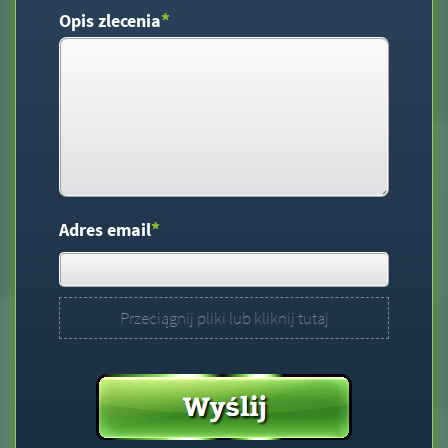
*
Opis zlecenia
*
Adres email
Przeciągnij pliki lub kliknij tutaj