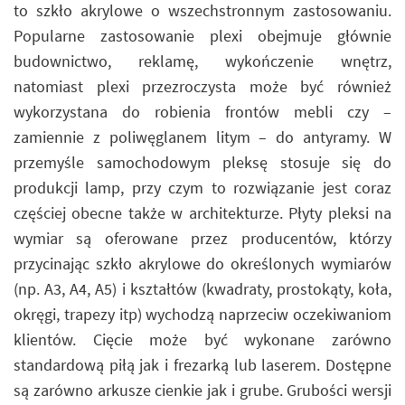
to szkło akrylowe o wszechstronnym zastosowaniu.
Popularne zastosowanie plexi obejmuje głównie
budownictwo, reklamę, wykończenie wnętrz,
natomiast plexi przezroczysta może być również
wykorzystana do robienia frontów mebli czy –
zamiennie z poliwęglanem litym – do antyramy. W
przemyśle samochodowym pleksę stosuje się do
produkcji lamp, przy czym to rozwiązanie jest coraz
częściej obecne także w architekturze. Płyty pleksi na
wymiar są oferowane przez producentów, którzy
przycinając szkło akrylowe do określonych wymiarów
(np. A3, A4, A5) i kształtów (kwadraty, prostokąty, koła,
okręgi, trapezy itp) wychodzą naprzeciw oczekiwaniom
klientów. Cięcie może być wykonane zarówno
standardową piłą jak i frezarką lub laserem. Dostępne
są zarówno arkusze cienkie jak i grube. Grubości wersji