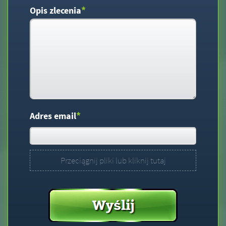
*
Opis zlecenia
*
Adres email
Przeciągnij pliki lub kliknij tutaj