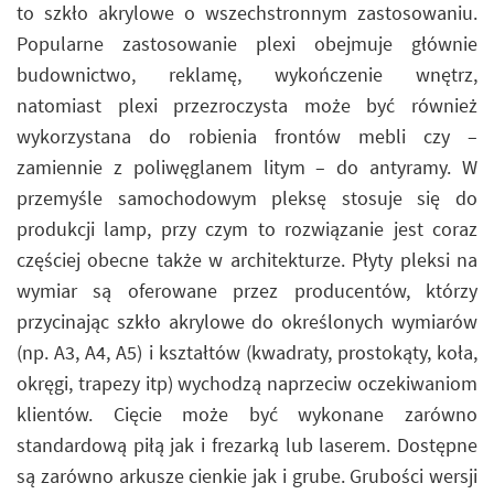
to szkło akrylowe o wszechstronnym zastosowaniu.
Popularne zastosowanie plexi obejmuje głównie
budownictwo, reklamę, wykończenie wnętrz,
natomiast plexi przezroczysta może być również
wykorzystana do robienia frontów mebli czy –
zamiennie z poliwęglanem litym – do antyramy. W
przemyśle samochodowym pleksę stosuje się do
produkcji lamp, przy czym to rozwiązanie jest coraz
częściej obecne także w architekturze. Płyty pleksi na
wymiar są oferowane przez producentów, którzy
przycinając szkło akrylowe do określonych wymiarów
(np. A3, A4, A5) i kształtów (kwadraty, prostokąty, koła,
okręgi, trapezy itp) wychodzą naprzeciw oczekiwaniom
klientów. Cięcie może być wykonane zarówno
standardową piłą jak i frezarką lub laserem. Dostępne
są zarówno arkusze cienkie jak i grube. Grubości wersji