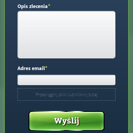
*
Opis zlecenia
*
Adres email
Przeciągnij pliki lub kliknij tutaj