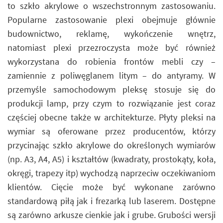
to szkło akrylowe o wszechstronnym zastosowaniu.
Popularne zastosowanie plexi obejmuje głównie
budownictwo, reklamę, wykończenie wnętrz,
natomiast plexi przezroczysta może być również
wykorzystana do robienia frontów mebli czy –
zamiennie z poliwęglanem litym – do antyramy. W
przemyśle samochodowym pleksę stosuje się do
produkcji lamp, przy czym to rozwiązanie jest coraz
częściej obecne także w architekturze. Płyty pleksi na
wymiar są oferowane przez producentów, którzy
przycinając szkło akrylowe do określonych wymiarów
(np. A3, A4, A5) i kształtów (kwadraty, prostokąty, koła,
okręgi, trapezy itp) wychodzą naprzeciw oczekiwaniom
klientów. Cięcie może być wykonane zarówno
standardową piłą jak i frezarką lub laserem. Dostępne
są zarówno arkusze cienkie jak i grube. Grubości wersji