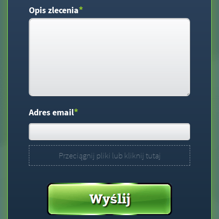
*
Opis zlecenia
*
Adres email
Przeciągnij pliki lub kliknij tutaj