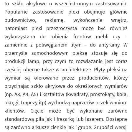
to szkło akrylowe o wszechstronnym zastosowaniu.
Popularne zastosowanie plexi obejmuje głównie
budownictwo, reklamę, wykończenie wnętrz,
natomiast plexi przezroczysta może być również
wykorzystana do robienia frontów mebli czy –
zamiennie z poliwęglanem litym – do antyramy. W
przemyśle samochodowym pleksę stosuje się do
produkcji lamp, przy czym to rozwiązanie jest coraz
częściej obecne także w architekturze. Płyty pleksi na
wymiar są oferowane przez producentów, którzy
przycinając szkło akrylowe do określonych wymiarów
(np. A3, A4, A5) i kształtów (kwadraty, prostokąty, koła,
okręgi, trapezy itp) wychodzą naprzeciw oczekiwaniom
klientów. Cięcie może być wykonane zarówno
standardową piłą jak i frezarką lub laserem. Dostępne
są zarówno arkusze cienkie jak i grube. Grubości wersji