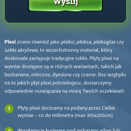
Plexi
znane również jako
pleksi
,
pleksa
,
pleksiglas
czy
szkło akrylowe
, to wszechstronny materiał, który
doskonale zastępuje tradycyjne szkło. Płyty plexi na
wymiar dostępne są w różnych wariantach, takich jak
bezbarwne, mleczne, dymione czy czarne. Bez względu
na to jakich płyt plexi potrzebujesz, dostarczymy
odpowiednie rozwiązania na miarę Twoich oczekiwań!
Płyty plexi docinamy na podany przez Ciebie
wymiar – co do milimetra (max 305x205cm)
Wysyłamy je kurierem pod wskazany adres lub