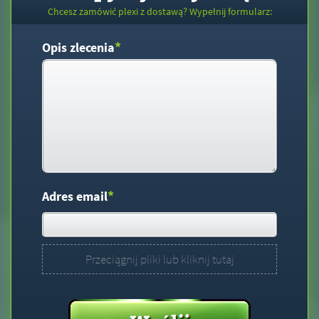
Chcesz zamówić plexi z dostawą? Wypełnij formularz:
*
Opis zlecenia
*
Adres email
Przeciągnij pliki lub kliknij tutaj