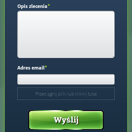
*
Opis zlecenia
*
Adres email
Przeciągnij pliki lub kliknij tutaj