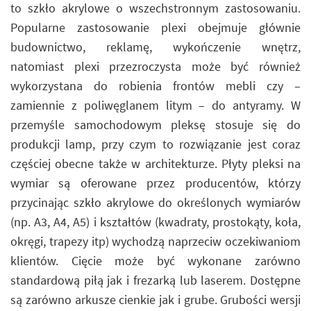
to szkło akrylowe o wszechstronnym zastosowaniu.
Popularne zastosowanie plexi obejmuje głównie
budownictwo, reklamę, wykończenie wnętrz,
natomiast plexi przezroczysta może być również
wykorzystana do robienia frontów mebli czy –
zamiennie z poliwęglanem litym – do antyramy. W
przemyśle samochodowym pleksę stosuje się do
produkcji lamp, przy czym to rozwiązanie jest coraz
częściej obecne także w architekturze. Płyty pleksi na
wymiar są oferowane przez producentów, którzy
przycinając szkło akrylowe do określonych wymiarów
(np. A3, A4, A5) i kształtów (kwadraty, prostokąty, koła,
okręgi, trapezy itp) wychodzą naprzeciw oczekiwaniom
klientów. Cięcie może być wykonane zarówno
standardową piłą jak i frezarką lub laserem. Dostępne
są zarówno arkusze cienkie jak i grube. Grubości wersji