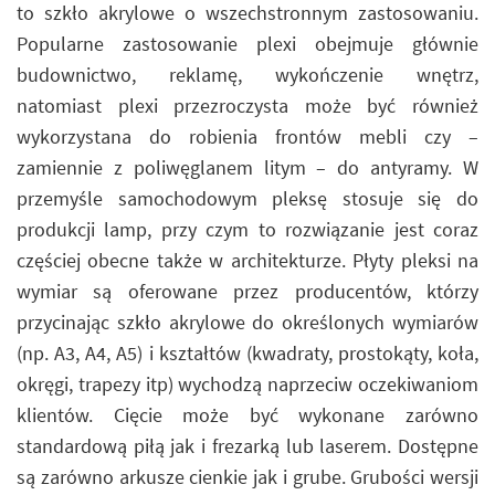
to szkło akrylowe o wszechstronnym zastosowaniu.
Popularne zastosowanie plexi obejmuje głównie
budownictwo, reklamę, wykończenie wnętrz,
natomiast plexi przezroczysta może być również
wykorzystana do robienia frontów mebli czy –
zamiennie z poliwęglanem litym – do antyramy. W
przemyśle samochodowym pleksę stosuje się do
produkcji lamp, przy czym to rozwiązanie jest coraz
częściej obecne także w architekturze. Płyty pleksi na
wymiar są oferowane przez producentów, którzy
przycinając szkło akrylowe do określonych wymiarów
(np. A3, A4, A5) i kształtów (kwadraty, prostokąty, koła,
okręgi, trapezy itp) wychodzą naprzeciw oczekiwaniom
klientów. Cięcie może być wykonane zarówno
standardową piłą jak i frezarką lub laserem. Dostępne
są zarówno arkusze cienkie jak i grube. Grubości wersji