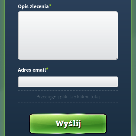
*
Opis zlecenia
*
Adres email
Przeciągnij pliki lub kliknij tutaj