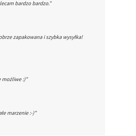
Polecam bardzo bardzo.”
dobrze zapakowana i szybka wysyłka!
e możliwe :)”
łe marzenie :-)”