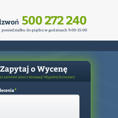
500 272 240
dzwoń
d poniedziałku do piątku w godzinach 9:00-15:00
Zapytaj o Wycenę
sz zamówić plexi z dostawą? Wypełnij formularz:
*
lecenia