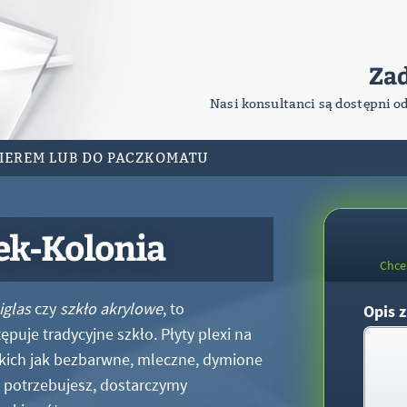
Za
Nasi konsultanci są dostępni o
RIEREM LUB DO PACZKOMATU
ek-Kolonia
Chce
iglas
czy
szkło akrylowe
, to
Opis z
puje tradycyjne szkło. Płyty plexi na
kich jak bezbarwne, mleczne, dymione
xi potrzebujesz, dostarczymy