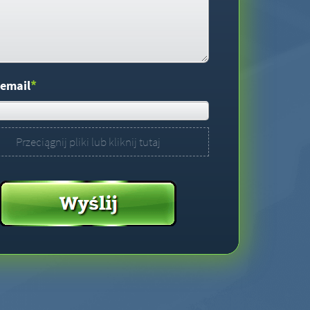
*
 email
Przeciągnij pliki lub kliknij tutaj