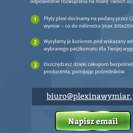
odpowiednie rozwiązania na miarę Twoich oc
Płyty plexi docinamy na podany przez C
wymiar – co do milimetra (max 305x20
Wysyłamy je kurierem pod wskazany ad
wybranego paczkomatu dla Twojej wyg
Oszczędzasz dzięki zakupom bezpośred
producenta, pomijając pośredników.
biuro@plexinawymiar.