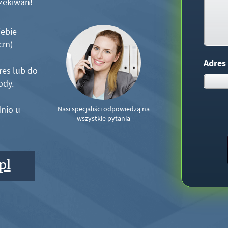
zekiwań!
iebie
5cm)
Adres
res lub do
ody.
nio u
Nasi specjaliści odpowiedzą na
wszystkie pytania
pl