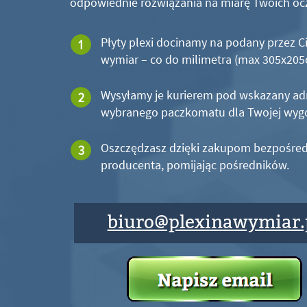
odpowiednie rozwiązania na miarę Twoich oc
Płyty plexi docinamy na podany przez C
wymiar – co do milimetra (max 305x20
Wysyłamy je kurierem pod wskazany ad
wybranego paczkomatu dla Twojej wyg
Oszczędzasz dzięki zakupom bezpośred
producenta, pomijając pośredników.
biuro@plexinawymiar.