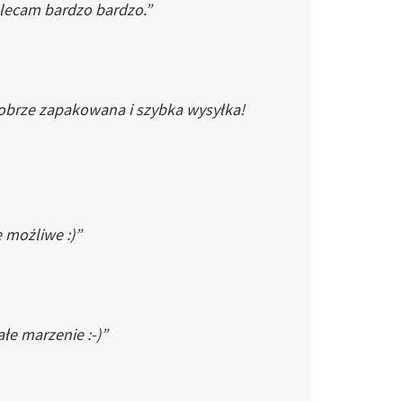
Polecam bardzo bardzo.”
dobrze zapakowana i szybka wysyłka!
e możliwe :)”
łe marzenie :-)”