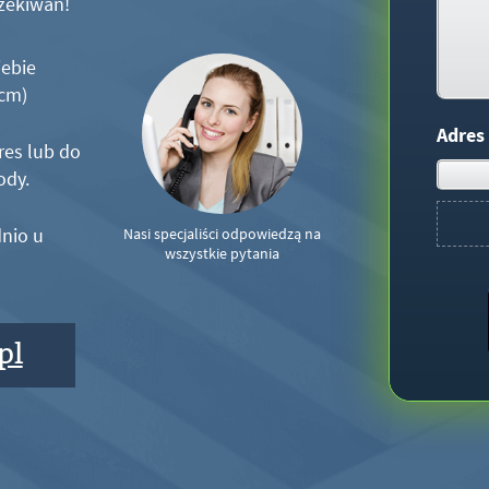
zekiwań!
iebie
5cm)
Adres
res lub do
ody.
nio u
Nasi specjaliści odpowiedzą na
wszystkie pytania
pl