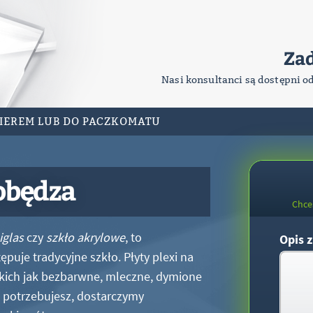
Za
Nasi konsultanci są dostępni o
RIEREM LUB DO PACZKOMATU
obędza
Chce
iglas
czy
szkło akrylowe
, to
Opis z
puje tradycyjne szkło. Płyty plexi na
kich jak bezbarwne, mleczne, dymione
xi potrzebujesz, dostarczymy