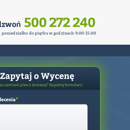
500 272 240
dzwoń
d poniedziałku do piątku w godzinach 9:00-15:00
Zapytaj o Wycenę
sz zamówić plexi z dostawą? Wypełnij formularz:
*
lecenia