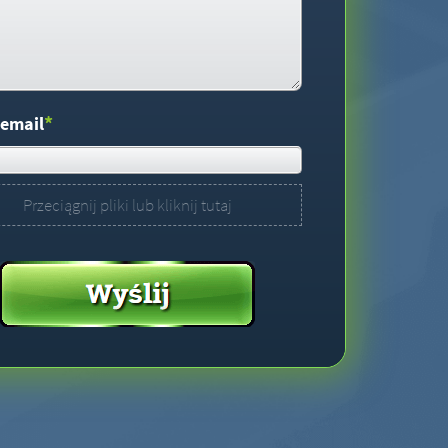
*
 email
Przeciągnij pliki lub kliknij tutaj