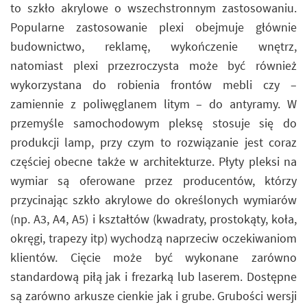
to szkło akrylowe o wszechstronnym zastosowaniu.
Popularne zastosowanie plexi obejmuje głównie
budownictwo, reklamę, wykończenie wnętrz,
natomiast plexi przezroczysta może być również
wykorzystana do robienia frontów mebli czy –
zamiennie z poliwęglanem litym – do antyramy. W
przemyśle samochodowym pleksę stosuje się do
produkcji lamp, przy czym to rozwiązanie jest coraz
częściej obecne także w architekturze. Płyty pleksi na
wymiar są oferowane przez producentów, którzy
przycinając szkło akrylowe do określonych wymiarów
(np. A3, A4, A5) i kształtów (kwadraty, prostokąty, koła,
okręgi, trapezy itp) wychodzą naprzeciw oczekiwaniom
klientów. Cięcie może być wykonane zarówno
standardową piłą jak i frezarką lub laserem. Dostępne
są zarówno arkusze cienkie jak i grube. Grubości wersji