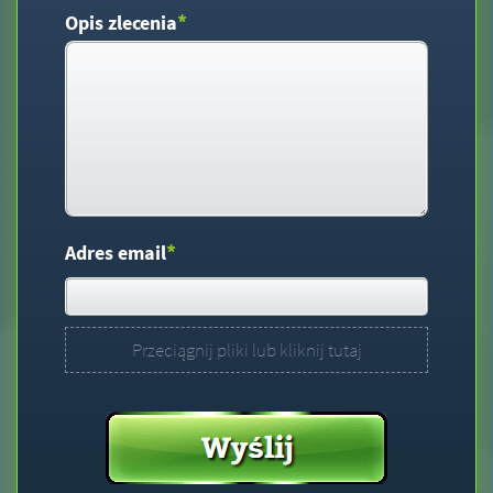
*
Opis zlecenia
*
Adres email
Przeciągnij pliki lub kliknij tutaj