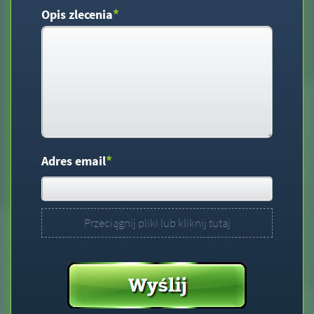
*
Opis zlecenia
*
Adres email
Przeciągnij pliki lub kliknij tutaj