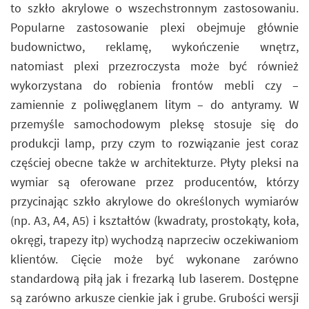
to szkło akrylowe o wszechstronnym zastosowaniu.
Popularne zastosowanie plexi obejmuje głównie
budownictwo, reklamę, wykończenie wnętrz,
natomiast plexi przezroczysta może być również
wykorzystana do robienia frontów mebli czy –
zamiennie z poliwęglanem litym – do antyramy. W
przemyśle samochodowym pleksę stosuje się do
produkcji lamp, przy czym to rozwiązanie jest coraz
częściej obecne także w architekturze. Płyty pleksi na
wymiar są oferowane przez producentów, którzy
przycinając szkło akrylowe do określonych wymiarów
(np. A3, A4, A5) i kształtów (kwadraty, prostokąty, koła,
okręgi, trapezy itp) wychodzą naprzeciw oczekiwaniom
klientów. Cięcie może być wykonane zarówno
standardową piłą jak i frezarką lub laserem. Dostępne
są zarówno arkusze cienkie jak i grube. Grubości wersji