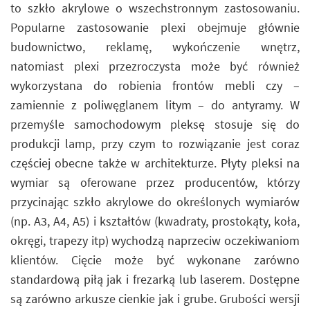
to szkło akrylowe o wszechstronnym zastosowaniu.
Popularne zastosowanie plexi obejmuje głównie
budownictwo, reklamę, wykończenie wnętrz,
natomiast plexi przezroczysta może być również
wykorzystana do robienia frontów mebli czy –
zamiennie z poliwęglanem litym – do antyramy. W
przemyśle samochodowym pleksę stosuje się do
produkcji lamp, przy czym to rozwiązanie jest coraz
częściej obecne także w architekturze. Płyty pleksi na
wymiar są oferowane przez producentów, którzy
przycinając szkło akrylowe do określonych wymiarów
(np. A3, A4, A5) i kształtów (kwadraty, prostokąty, koła,
okręgi, trapezy itp) wychodzą naprzeciw oczekiwaniom
klientów. Cięcie może być wykonane zarówno
standardową piłą jak i frezarką lub laserem. Dostępne
są zarówno arkusze cienkie jak i grube. Grubości wersji