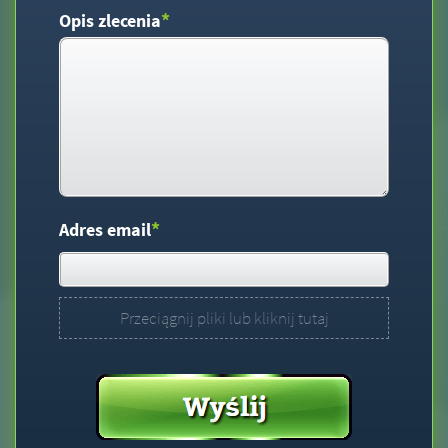
*
Opis zlecenia
*
Adres email
Przeciągnij pliki lub kliknij tutaj