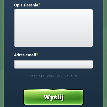
*
Opis zlecenia
*
Adres email
Przeciągnij pliki lub kliknij tutaj