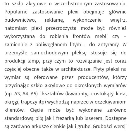
to szkło akrylowe o wszechstronnym zastosowaniu.
Popularne zastosowanie plexi obejmuje głównie
budownictwo, reklamę, wykończenie wnętrz,
natomiast plexi przezroczysta może być również
wykorzystana do robienia frontów mebli czy –
zamiennie z poliwęglanem litym – do antyramy. W
przemyśle samochodowym pleksę stosuje się do
produkcji lamp, przy czym to rozwiązanie jest coraz
częściej obecne także w architekturze. Płyty pleksi na
wymiar są oferowane przez producentów, którzy
przycinając szkło akrylowe do określonych wymiarów
(np. A3, A4, A5) i kształtów (kwadraty, prostokąty, koła,
okręgi, trapezy itp) wychodzą naprzeciw oczekiwaniom
klientów. Cięcie może być wykonane zarówno
standardową piłą jak i frezarką lub laserem. Dostępne
są zarówno arkusze cienkie jak i grube. Grubości wersji