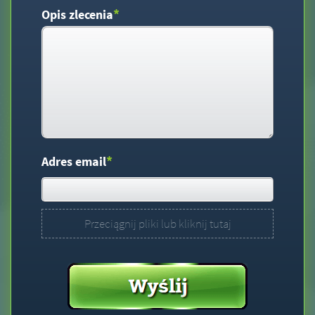
*
Opis zlecenia
*
Adres email
Przeciągnij pliki lub kliknij tutaj