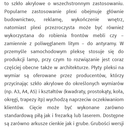
to szkło akrylowe o wszechstronnym zastosowaniu.
Popularne zastosowanie plexi obejmuje głównie
budownictwo, reklamę, wykończenie wnętrz,
natomiast plexi przezroczysta może być również
wykorzystana do robienia frontów mebli czy –
zamiennie z poliwęglanem litym – do antyramy. W
przemyśle samochodowym pleksę stosuje się do
produkcji lamp, przy czym to rozwiązanie jest coraz
częściej obecne także w architekturze. Płyty pleksi na
wymiar są oferowane przez producentów, którzy
przycinając szkło akrylowe do określonych wymiarów
(np. A3, A4, A5) i kształtów (kwadraty, prostokąty, koła,
okręgi, trapezy itp) wychodzą naprzeciw oczekiwaniom
klientów. Cięcie może być wykonane zarówno
standardową piłą jak i frezarką lub laserem. Dostępne
są zarówno arkusze cienkie jak i grube. Grubości wersji