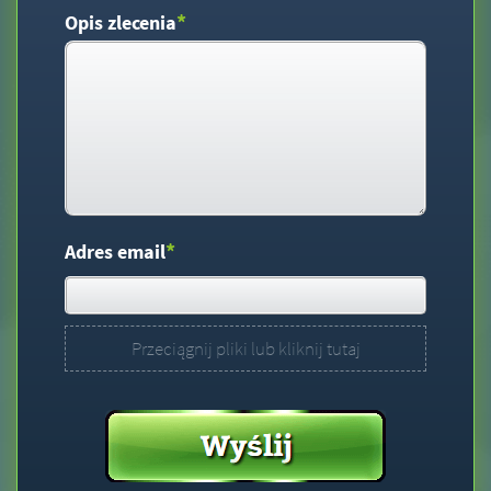
*
Opis zlecenia
*
Adres email
Przeciągnij pliki lub kliknij tutaj