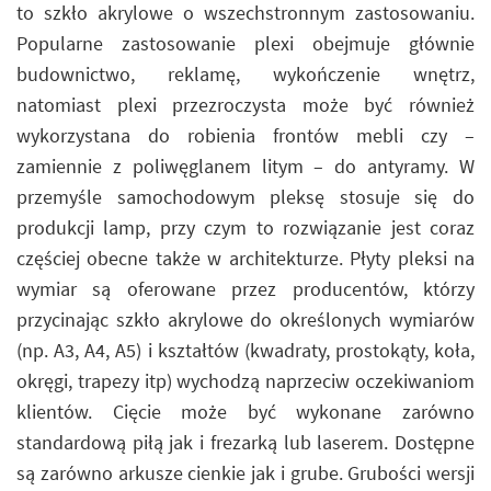
to szkło akrylowe o wszechstronnym zastosowaniu.
Popularne zastosowanie plexi obejmuje głównie
budownictwo, reklamę, wykończenie wnętrz,
natomiast plexi przezroczysta może być również
wykorzystana do robienia frontów mebli czy –
zamiennie z poliwęglanem litym – do antyramy. W
przemyśle samochodowym pleksę stosuje się do
produkcji lamp, przy czym to rozwiązanie jest coraz
częściej obecne także w architekturze. Płyty pleksi na
wymiar są oferowane przez producentów, którzy
przycinając szkło akrylowe do określonych wymiarów
(np. A3, A4, A5) i kształtów (kwadraty, prostokąty, koła,
okręgi, trapezy itp) wychodzą naprzeciw oczekiwaniom
klientów. Cięcie może być wykonane zarówno
standardową piłą jak i frezarką lub laserem. Dostępne
są zarówno arkusze cienkie jak i grube. Grubości wersji