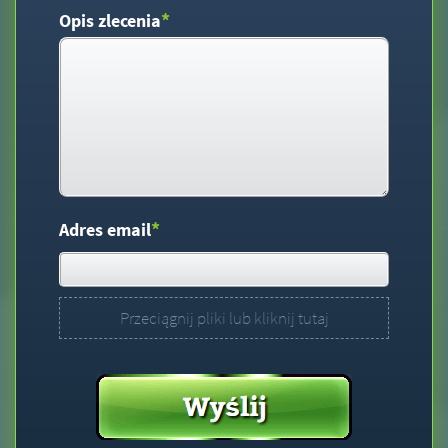
*
Opis zlecenia
*
Adres email
Przeciągnij pliki lub kliknij tutaj