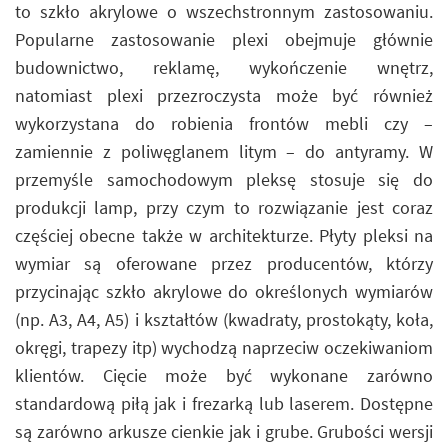
to szkło akrylowe o wszechstronnym zastosowaniu.
Popularne zastosowanie plexi obejmuje głównie
budownictwo, reklamę, wykończenie wnętrz,
natomiast plexi przezroczysta może być również
wykorzystana do robienia frontów mebli czy –
zamiennie z poliwęglanem litym – do antyramy. W
przemyśle samochodowym pleksę stosuje się do
produkcji lamp, przy czym to rozwiązanie jest coraz
częściej obecne także w architekturze. Płyty pleksi na
wymiar są oferowane przez producentów, którzy
przycinając szkło akrylowe do określonych wymiarów
(np. A3, A4, A5) i kształtów (kwadraty, prostokąty, koła,
okręgi, trapezy itp) wychodzą naprzeciw oczekiwaniom
klientów. Cięcie może być wykonane zarówno
standardową piłą jak i frezarką lub laserem. Dostępne
są zarówno arkusze cienkie jak i grube. Grubości wersji