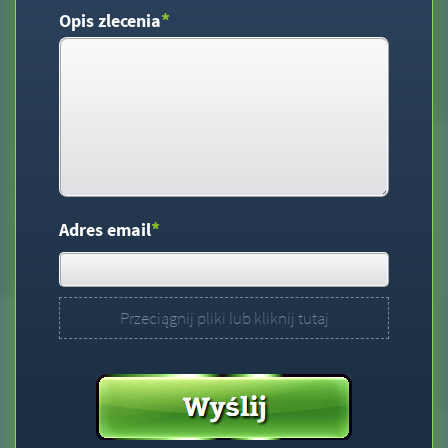
*
Opis zlecenia
*
Adres email
Przeciągnij pliki lub kliknij tutaj