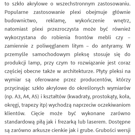
to szkło akrylowe o wszechstronnym zastosowaniu.
Popularne zastosowanie plexi obejmuje głównie
budownictwo, reklamę, wykończenie wnętrz,
natomiast plexi przezroczysta może być również
wykorzystana do robienia frontów mebli czy –
zamiennie z poliwęglanem litym – do antyramy. W
przemyśle samochodowym pleksę stosuje się do
produkcji lamp, przy czym to rozwiązanie jest coraz
częściej obecne także w architekturze. Płyty pleksi na
wymiar są oferowane przez producentów, którzy
przycinając szkło akrylowe do określonych wymiarów
(np. A3, A4, A5) i kształtów (kwadraty, prostokąty, koła,
okręgi, trapezy itp) wychodzą naprzeciw oczekiwaniom
klientów. Cięcie może być wykonane zarówno
standardową piłą jak i frezarką lub laserem. Dostępne
są zarówno arkusze cienkie jak i grube. Grubości wersji