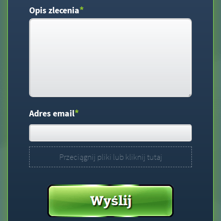
*
Opis zlecenia
*
Adres email
Przeciągnij pliki lub kliknij tutaj