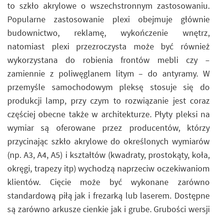
to szkło akrylowe o wszechstronnym zastosowaniu.
Popularne zastosowanie plexi obejmuje głównie
budownictwo, reklamę, wykończenie wnętrz,
natomiast plexi przezroczysta może być również
wykorzystana do robienia frontów mebli czy –
zamiennie z poliwęglanem litym – do antyramy. W
przemyśle samochodowym pleksę stosuje się do
produkcji lamp, przy czym to rozwiązanie jest coraz
częściej obecne także w architekturze. Płyty pleksi na
wymiar są oferowane przez producentów, którzy
przycinając szkło akrylowe do określonych wymiarów
(np. A3, A4, A5) i kształtów (kwadraty, prostokąty, koła,
okręgi, trapezy itp) wychodzą naprzeciw oczekiwaniom
klientów. Cięcie może być wykonane zarówno
standardową piłą jak i frezarką lub laserem. Dostępne
są zarówno arkusze cienkie jak i grube. Grubości wersji