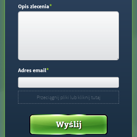
*
Opis zlecenia
*
Adres email
Przeciągnij pliki lub kliknij tutaj