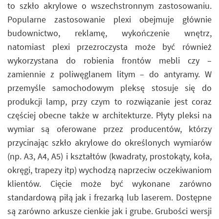
to szkło akrylowe o wszechstronnym zastosowaniu.
Popularne zastosowanie plexi obejmuje głównie
budownictwo, reklamę, wykończenie wnętrz,
natomiast plexi przezroczysta może być również
wykorzystana do robienia frontów mebli czy –
zamiennie z poliwęglanem litym – do antyramy. W
przemyśle samochodowym pleksę stosuje się do
produkcji lamp, przy czym to rozwiązanie jest coraz
częściej obecne także w architekturze. Płyty pleksi na
wymiar są oferowane przez producentów, którzy
przycinając szkło akrylowe do określonych wymiarów
(np. A3, A4, A5) i kształtów (kwadraty, prostokąty, koła,
okręgi, trapezy itp) wychodzą naprzeciw oczekiwaniom
klientów. Cięcie może być wykonane zarówno
standardową piłą jak i frezarką lub laserem. Dostępne
są zarówno arkusze cienkie jak i grube. Grubości wersji