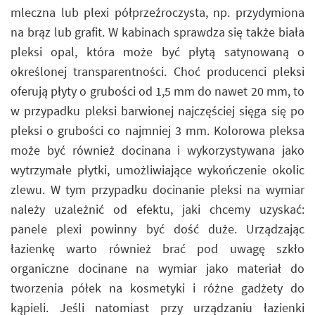
mleczna lub plexi półprzeźroczysta, np. przydymiona
na brąz lub grafit. W kabinach sprawdza się także biała
pleksi opal, która może być płytą satynowaną o
określonej transparentności. Choć producenci pleksi
oferują płyty o grubości od 1,5 mm do nawet 20 mm, to
w przypadku pleksi barwionej najczęściej sięga się po
pleksi o grubości co najmniej 3 mm. Kolorowa pleksa
może być również docinana i wykorzystywana jako
wytrzymałe płytki, umożliwiające wykończenie okolic
zlewu. W tym przypadku docinanie pleksi na wymiar
należy uzależnić od efektu, jaki chcemy uzyskać:
panele plexi powinny być dość duże. Urządzając
łazienkę warto również brać pod uwagę szkło
organiczne docinane na wymiar jako materiał do
tworzenia półek na kosmetyki i różne gadżety do
kąpieli. Jeśli natomiast przy urządzaniu łazienki