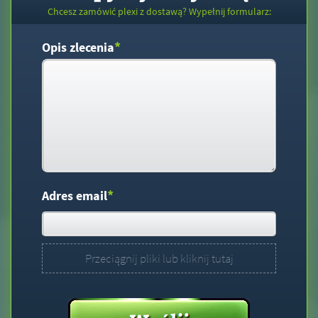
Chcesz zamówić plexi z dostawą? Wypełnij formularz:
*
Opis zlecenia
*
Adres email
Przeciągnij pliki lub kliknij tutaj