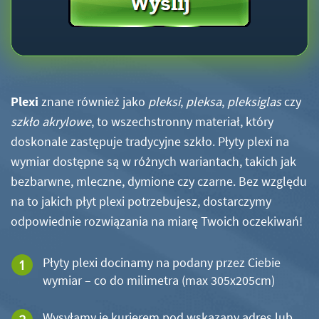
Plexi
znane również jako
pleksi
,
pleksa
,
pleksiglas
czy
szkło akrylowe
, to wszechstronny materiał, który
doskonale zastępuje tradycyjne szkło. Płyty plexi na
wymiar dostępne są w różnych wariantach, takich jak
bezbarwne, mleczne, dymione czy czarne. Bez względu
na to jakich płyt plexi potrzebujesz, dostarczymy
odpowiednie rozwiązania na miarę Twoich oczekiwań!
Płyty plexi docinamy na podany przez Ciebie
wymiar – co do milimetra (max 305x205cm)
Wysyłamy je kurierem pod wskazany adres lub