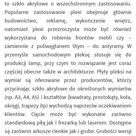
to szkło akrylowe o wszechstronnym zastosowaniu.
Popularne zastosowanie plexi obejmuje głównie
budownictwo, reklamę, wykończenie wnętrz,
natomiast plexi przezroczysta może być również
wykorzystana do robienia frontów mebli czy –
zamiennie z poliwęglanem litym – do antyramy. W
przemyśle samochodowym pleksę stosuje się do
produkcji lamp, przy czym to rozwiązanie jest coraz
częściej obecne także w architekturze. Płyty pleksi na
wymiar są oferowane przez producentów, którzy
przycinając szkło akrylowe do określonych wymiarów
(np. A3, A4, A5) i kształtów (kwadraty, prostokąty, koła,
okręgi, trapezy itp) wychodzą naprzeciw oczekiwaniom
klientów. Cięcie może być wykonane zarówno
standardową piłą jak i frezarką lub laserem. Dostępne
są zarówno arkusze cienkie jak i grube. Grubości wersji