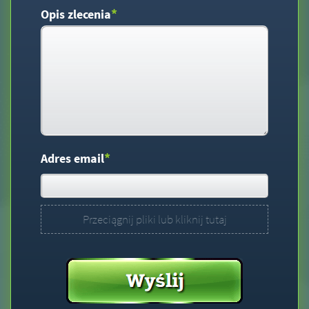
*
Opis zlecenia
*
Adres email
Przeciągnij pliki lub kliknij tutaj