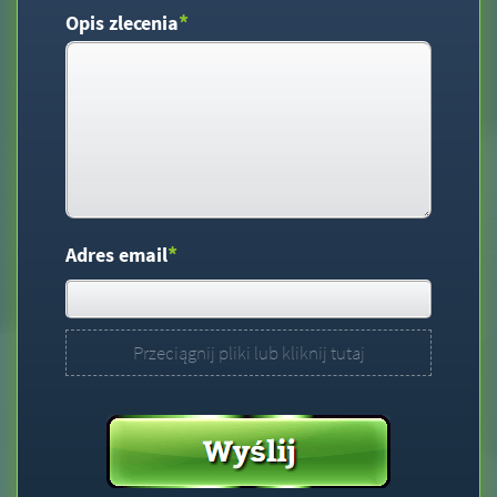
*
Opis zlecenia
*
Adres email
Przeciągnij pliki lub kliknij tutaj