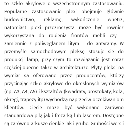
to szkło akrylowe o wszechstronnym zastosowaniu.
Popularne zastosowanie plexi obejmuje głównie
budownictwo, reklamę, wykończenie wnętrz,
natomiast plexi przezroczysta może być również
wykorzystana do robienia frontów mebli czy –
zamiennie z poliwęglanem litym – do antyramy. W
przemyśle samochodowym pleksę stosuje się do
produkcji lamp, przy czym to rozwiązanie jest coraz
częściej obecne także w architekturze. Płyty pleksi na
wymiar są oferowane przez producentów, którzy
przycinając szkło akrylowe do określonych wymiarów
(np. A3, A4, A5) i kształtów (kwadraty, prostokąty, koła,
okręgi, trapezy itp) wychodzą naprzeciw oczekiwaniom
klientów. Cięcie może być wykonane zarówno
standardową piłą jak i frezarką lub laserem. Dostępne
są zarówno arkusze cienkie jak i grube. Grubości wersji