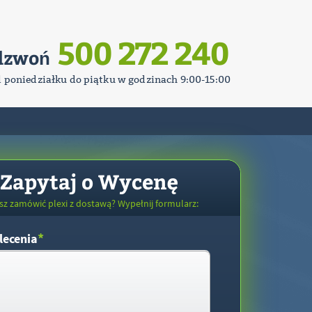
500 272 240
dzwoń
d poniedziałku do piątku w godzinach 9:00-15:00
Zapytaj o Wycenę
sz zamówić plexi z dostawą? Wypełnij formularz:
*
lecenia