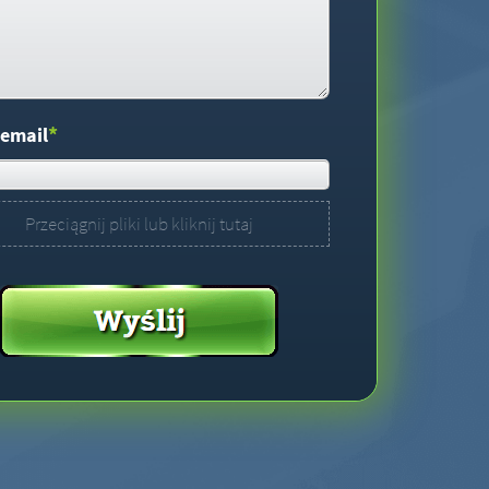
*
 email
Przeciągnij pliki lub kliknij tutaj