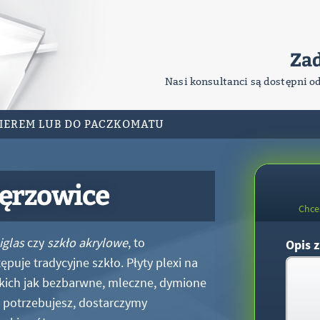
Za
Nasi konsultanci są dostępni o
RIEREM LUB DO PACZKOMATU
ięrzowice
Chce
iglas
czy
szkło akrylowe
, to
Opis z
puje tradycyjne szkło. Płyty plexi na
kich jak bezbarwne, mleczne, dymione
xi potrzebujesz, dostarczymy