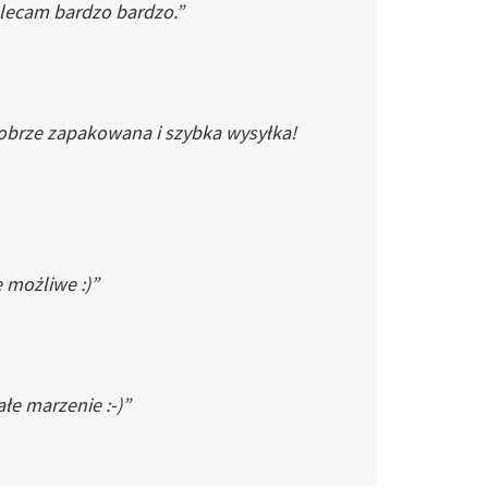
Polecam bardzo bardzo.”
dobrze zapakowana i szybka wysyłka!
e możliwe :)”
łe marzenie :-)”