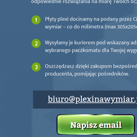
odpowiednie rozwiązania na miarę Twoich oc
Płyty plexi docinamy na podany przez C
wymiar – co do milimetra (max 305x20
Wysyłamy je kurierem pod wskazany ad
wybranego paczkomatu dla Twojej wyg
Oszczędzasz dzięki zakupom bezpośred
producenta, pomijając pośredników.
biuro@plexinawymiar.