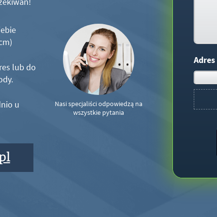
zekiwań!
iebie
5cm)
Adres
res lub do
ody.
nio u
Nasi specjaliści odpowiedzą na
wszystkie pytania
pl