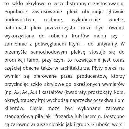
to szkło akrylowe o wszechstronnym zastosowaniu.
Popularne zastosowanie plexi obejmuje głównie
budownictwo, reklamę, wykończenie wnętrz,
natomiast plexi przezroczysta może być również
wykorzystana do robienia frontów mebli czy –
zamiennie z poliwęglanem litym – do antyramy. W
przemyśle samochodowym pleksę stosuje się do
produkcji lamp, przy czym to rozwiązanie jest coraz
częściej obecne także w architekturze. Płyty pleksi na
wymiar są oferowane przez producentów, którzy
przycinając szkło akrylowe do określonych wymiarów
(np. A3, A4, A5) i kształtów (kwadraty, prostokąty, koła,
okręgi, trapezy itp) wychodzą naprzeciw oczekiwaniom
klientów. Cięcie może być wykonane zarówno
standardową piłą jak i frezarką lub laserem. Dostępne
są zarówno arkusze cienkie jak i grube. Grubości wersji