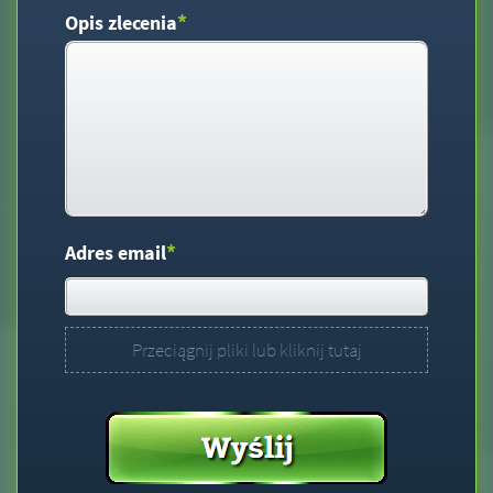
*
Opis zlecenia
*
Adres email
Przeciągnij pliki lub kliknij tutaj