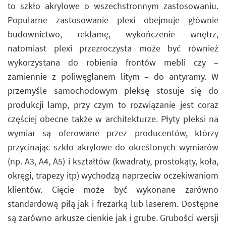
to szkło akrylowe o wszechstronnym zastosowaniu.
Popularne zastosowanie plexi obejmuje głównie
budownictwo, reklamę, wykończenie wnętrz,
natomiast plexi przezroczysta może być również
wykorzystana do robienia frontów mebli czy –
zamiennie z poliwęglanem litym – do antyramy. W
przemyśle samochodowym pleksę stosuje się do
produkcji lamp, przy czym to rozwiązanie jest coraz
częściej obecne także w architekturze. Płyty pleksi na
wymiar są oferowane przez producentów, którzy
przycinając szkło akrylowe do określonych wymiarów
(np. A3, A4, A5) i kształtów (kwadraty, prostokąty, koła,
okręgi, trapezy itp) wychodzą naprzeciw oczekiwaniom
klientów. Cięcie może być wykonane zarówno
standardową piłą jak i frezarką lub laserem. Dostępne
są zarówno arkusze cienkie jak i grube. Grubości wersji