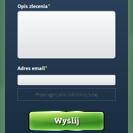
*
Opis zlecenia
*
Adres email
Przeciągnij pliki lub kliknij tutaj