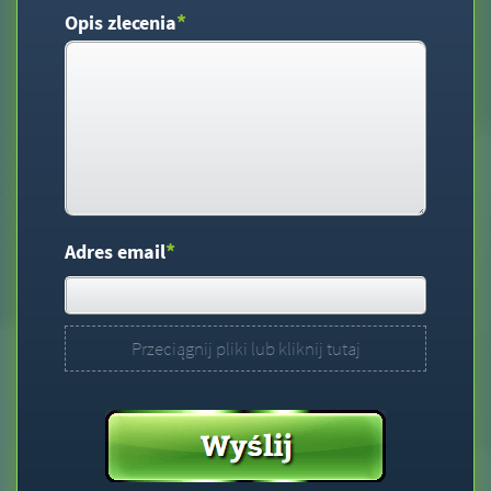
*
Opis zlecenia
*
Adres email
Przeciągnij pliki lub kliknij tutaj