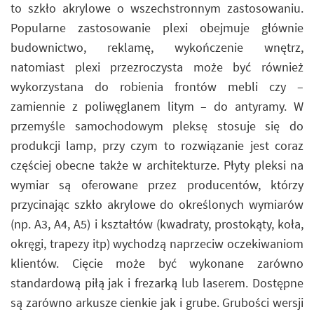
to szkło akrylowe o wszechstronnym zastosowaniu.
Popularne zastosowanie plexi obejmuje głównie
budownictwo, reklamę, wykończenie wnętrz,
natomiast plexi przezroczysta może być również
wykorzystana do robienia frontów mebli czy –
zamiennie z poliwęglanem litym – do antyramy. W
przemyśle samochodowym pleksę stosuje się do
produkcji lamp, przy czym to rozwiązanie jest coraz
częściej obecne także w architekturze. Płyty pleksi na
wymiar są oferowane przez producentów, którzy
przycinając szkło akrylowe do określonych wymiarów
(np. A3, A4, A5) i kształtów (kwadraty, prostokąty, koła,
okręgi, trapezy itp) wychodzą naprzeciw oczekiwaniom
klientów. Cięcie może być wykonane zarówno
standardową piłą jak i frezarką lub laserem. Dostępne
są zarówno arkusze cienkie jak i grube. Grubości wersji