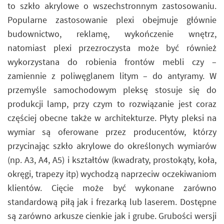
to szkło akrylowe o wszechstronnym zastosowaniu.
Popularne zastosowanie plexi obejmuje głównie
budownictwo, reklamę, wykończenie wnętrz,
natomiast plexi przezroczysta może być również
wykorzystana do robienia frontów mebli czy –
zamiennie z poliwęglanem litym – do antyramy. W
przemyśle samochodowym pleksę stosuje się do
produkcji lamp, przy czym to rozwiązanie jest coraz
częściej obecne także w architekturze. Płyty pleksi na
wymiar są oferowane przez producentów, którzy
przycinając szkło akrylowe do określonych wymiarów
(np. A3, A4, A5) i kształtów (kwadraty, prostokąty, koła,
okręgi, trapezy itp) wychodzą naprzeciw oczekiwaniom
klientów. Cięcie może być wykonane zarówno
standardową piłą jak i frezarką lub laserem. Dostępne
są zarówno arkusze cienkie jak i grube. Grubości wersji