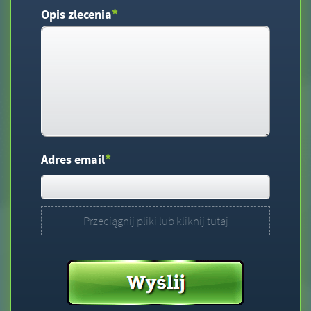
*
Opis zlecenia
*
Adres email
Przeciągnij pliki lub kliknij tutaj