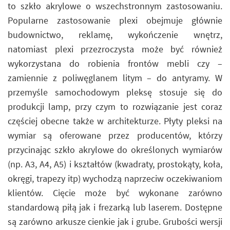
to szkło akrylowe o wszechstronnym zastosowaniu.
Popularne zastosowanie plexi obejmuje głównie
budownictwo, reklamę, wykończenie wnętrz,
natomiast plexi przezroczysta może być również
wykorzystana do robienia frontów mebli czy –
zamiennie z poliwęglanem litym – do antyramy. W
przemyśle samochodowym pleksę stosuje się do
produkcji lamp, przy czym to rozwiązanie jest coraz
częściej obecne także w architekturze. Płyty pleksi na
wymiar są oferowane przez producentów, którzy
przycinając szkło akrylowe do określonych wymiarów
(np. A3, A4, A5) i kształtów (kwadraty, prostokąty, koła,
okręgi, trapezy itp) wychodzą naprzeciw oczekiwaniom
klientów. Cięcie może być wykonane zarówno
standardową piłą jak i frezarką lub laserem. Dostępne
są zarówno arkusze cienkie jak i grube. Grubości wersji