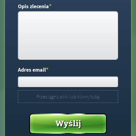
*
Opis zlecenia
*
Adres email
Przeciągnij pliki lub kliknij tutaj