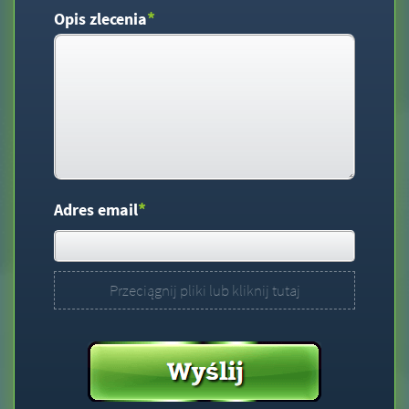
*
Opis zlecenia
*
Adres email
Przeciągnij pliki lub kliknij tutaj