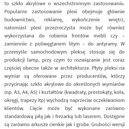
to szkło akrylowe o wszechstronnym zastosowaniu.
Popularne zastosowanie plexi obejmuje głównie
budownictwo, reklamę, wykończenie wnętrz,
natomiast plexi przezroczysta może być również
wykorzystana do robienia frontów mebli czy –
zamiennie z poliwęglanem litym – do antyramy. W
przemyśle samochodowym pleksę stosuje się do
produkcji lamp, przy czym to rozwiązanie jest coraz
częściej obecne także w architekturze. Płyty pleksi na
wymiar są oferowane przez producentów, którzy
przycinając szkło akrylowe do określonych wymiarów
(np. A3, A4, A5) i kształtów (kwadraty, prostokąty, koła,
okręgi, trapezy itp) wychodzą naprzeciw oczekiwaniom
klientów. Cięcie może być wykonane zarówno
standardową piłą jak i frezarką lub laserem. Dostępne
są zarówno arkusze cienkie jak i grube. Grubości wersji