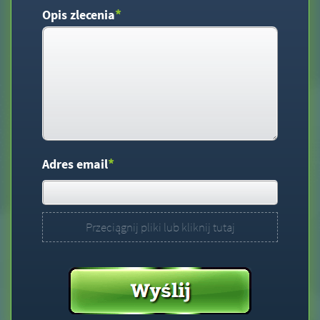
*
Opis zlecenia
*
Adres email
Przeciągnij pliki lub kliknij tutaj