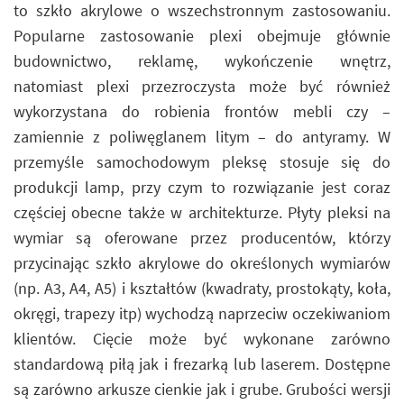
to szkło akrylowe o wszechstronnym zastosowaniu.
Popularne zastosowanie plexi obejmuje głównie
budownictwo, reklamę, wykończenie wnętrz,
natomiast plexi przezroczysta może być również
wykorzystana do robienia frontów mebli czy –
zamiennie z poliwęglanem litym – do antyramy. W
przemyśle samochodowym pleksę stosuje się do
produkcji lamp, przy czym to rozwiązanie jest coraz
częściej obecne także w architekturze. Płyty pleksi na
wymiar są oferowane przez producentów, którzy
przycinając szkło akrylowe do określonych wymiarów
(np. A3, A4, A5) i kształtów (kwadraty, prostokąty, koła,
okręgi, trapezy itp) wychodzą naprzeciw oczekiwaniom
klientów. Cięcie może być wykonane zarówno
standardową piłą jak i frezarką lub laserem. Dostępne
są zarówno arkusze cienkie jak i grube. Grubości wersji