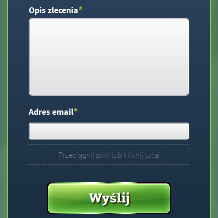
*
Opis zlecenia
*
Adres email
Przeciągnij pliki lub kliknij tutaj