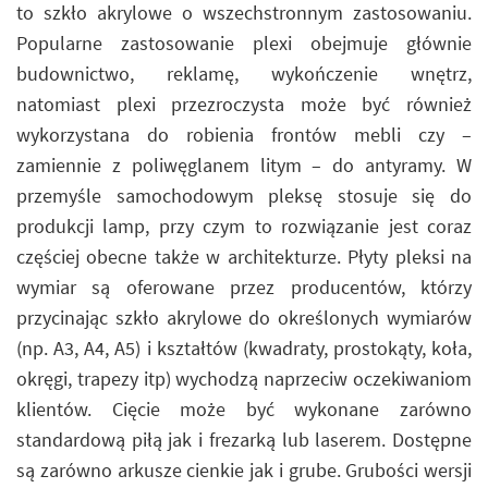
to szkło akrylowe o wszechstronnym zastosowaniu.
Popularne zastosowanie plexi obejmuje głównie
budownictwo, reklamę, wykończenie wnętrz,
natomiast plexi przezroczysta może być również
wykorzystana do robienia frontów mebli czy –
zamiennie z poliwęglanem litym – do antyramy. W
przemyśle samochodowym pleksę stosuje się do
produkcji lamp, przy czym to rozwiązanie jest coraz
częściej obecne także w architekturze. Płyty pleksi na
wymiar są oferowane przez producentów, którzy
przycinając szkło akrylowe do określonych wymiarów
(np. A3, A4, A5) i kształtów (kwadraty, prostokąty, koła,
okręgi, trapezy itp) wychodzą naprzeciw oczekiwaniom
klientów. Cięcie może być wykonane zarówno
standardową piłą jak i frezarką lub laserem. Dostępne
są zarówno arkusze cienkie jak i grube. Grubości wersji