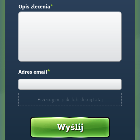
*
Opis zlecenia
*
Adres email
Przeciągnij pliki lub kliknij tutaj