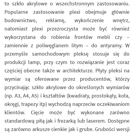
to szkło akrylowe o wszechstronnym zastosowaniu.
Popularne zastosowanie plexi obejmuje głównie
budownictwo, reklamę, wykończenie wnętrz,
natomiast plexi przezroczysta może być również
wykorzystana do robienia frontów mebli czy –
zamiennie z poliwęglanem litym – do antyramy. W
przemyśle samochodowym pleksę stosuje się do
produkcji lamp, przy czym to rozwiązanie jest coraz
częściej obecne także w architekturze. Płyty pleksi na
wymiar są oferowane przez producentów, którzy
przycinając szkło akrylowe do określonych wymiarów
(np. A3, A4, A5) i kształtów (kwadraty, prostokąty, koła,
okręgi, trapezy itp) wychodzą naprzeciw oczekiwaniom
klientów. Cięcie może być wykonane zarówno
standardową piłą jak i frezarką lub laserem. Dostępne
są zarówno arkusze cienkie jak i grube. Grubości wersji