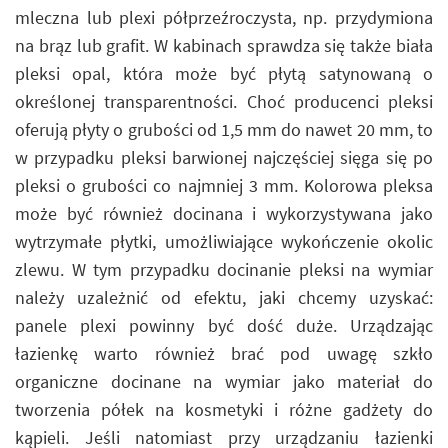
mleczna lub plexi półprzeźroczysta, np. przydymiona
na brąz lub grafit. W kabinach sprawdza się także biała
pleksi opal, która może być płytą satynowaną o
określonej transparentności. Choć producenci pleksi
oferują płyty o grubości od 1,5 mm do nawet 20 mm, to
w przypadku pleksi barwionej najczęściej sięga się po
pleksi o grubości co najmniej 3 mm. Kolorowa pleksa
może być również docinana i wykorzystywana jako
wytrzymałe płytki, umożliwiające wykończenie okolic
zlewu. W tym przypadku docinanie pleksi na wymiar
należy uzależnić od efektu, jaki chcemy uzyskać:
panele plexi powinny być dość duże. Urządzając
łazienkę warto również brać pod uwagę szkło
organiczne docinane na wymiar jako materiał do
tworzenia półek na kosmetyki i różne gadżety do
kąpieli. Jeśli natomiast przy urządzaniu łazienki