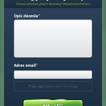
Chcesz zamówić plexi z dostawą? Wypełnij formularz:
*
Opis zlecenia
*
Adres email
Przeciągnij pliki lub kliknij tutaj