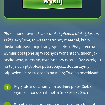
Plexi
znane również jako
pleksi
,
pleksa
,
pleksiglas
czy
szkło akrylowe
, to wszechstronny materiał, który
doskonale zastępuje tradycyjne szkło. Płyty plexi na
wymiar dostępne są w różnych wariantach, takich jak
bezbarwne, mleczne, dymione czy czarne. Bez względu
na to jakich płyt plexi potrzebujesz, dostarczymy
odpowiednie rozwiązania na miarę Twoich oczekiwań!
Płyty plexi docinamy na podany przez Ciebie
wymiar – co do milimetra (max 305x205cm)
Wysyłamy je kurierem pod wskazany adres lub