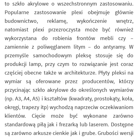
to szkło akrylowe o wszechstronnym zastosowaniu.
Popularne zastosowanie plexi obejmuje głównie
budownictwo, reklamę, wykończenie wnętrz,
natomiast plexi przezroczysta może być również
wykorzystana do robienia frontów mebli czy –
zamiennie z poliwęglanem litym – do antyramy. W
przemyśle samochodowym pleksę stosuje się do
produkcji lamp, przy czym to rozwiązanie jest coraz
częściej obecne także w architekturze. Płyty pleksi na
wymiar są oferowane przez producentów, którzy
przycinając szkło akrylowe do określonych wymiarów
(np. A3, A4, A5) i kształtów (kwadraty, prostokąty, koła,
okręgi, trapezy itp) wychodzą naprzeciw oczekiwaniom
klientów. Cięcie może być wykonane zarówno
standardową piłą jak i frezarką lub laserem. Dostępne
są zarówno arkusze cienkie jak i grube. Grubości wersji