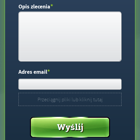
*
Opis zlecenia
*
Adres email
Przeciągnij pliki lub kliknij tutaj