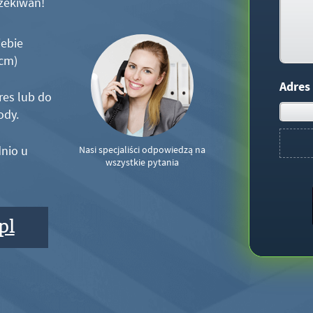
zekiwań!
iebie
5cm)
Adres
res lub do
ody.
nio u
Nasi specjaliści odpowiedzą na
wszystkie pytania
pl