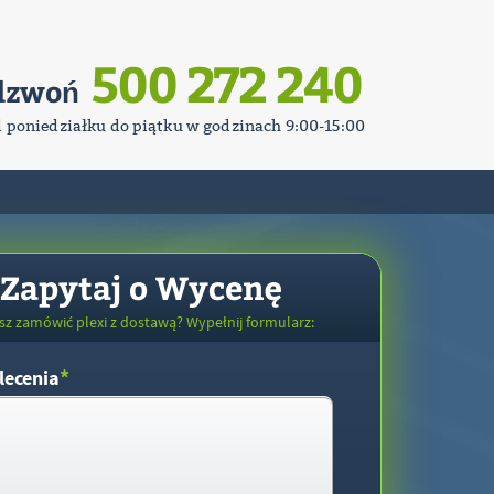
500 272 240
dzwoń
d poniedziałku do piątku w godzinach 9:00-15:00
Zapytaj o Wycenę
sz zamówić plexi z dostawą? Wypełnij formularz:
*
lecenia