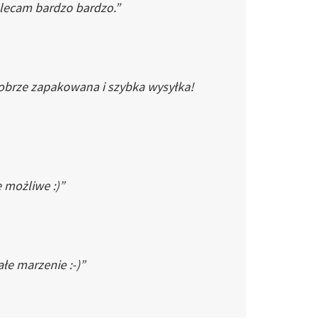
Polecam bardzo bardzo.”
dobrze zapakowana i szybka wysyłka!
e możliwe :)”
łe marzenie :-)”