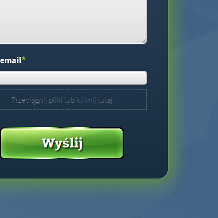
*
 email
Przeciągnij pliki lub kliknij tutaj