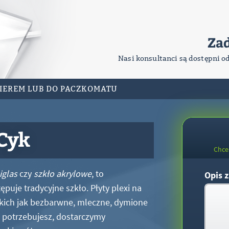
Za
Nasi konsultanci są dostępni o
RIEREM LUB DO PACZKOMATU
 Cyk
Chce
iglas
czy
szkło akrylowe
, to
Opis z
puje tradycyjne szkło. Płyty plexi na
kich jak bezbarwne, mleczne, dymione
xi potrzebujesz, dostarczymy