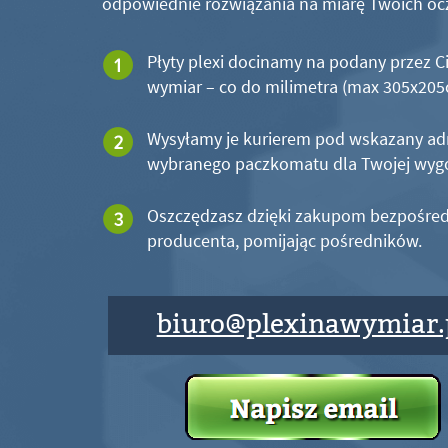
odpowiednie rozwiązania na miarę Twoich oc
Płyty plexi docinamy na podany przez C
wymiar – co do milimetra (max 305x20
Wysyłamy je kurierem pod wskazany ad
wybranego paczkomatu dla Twojej wyg
Oszczędzasz dzięki zakupom bezpośred
producenta, pomijając pośredników.
biuro@plexinawymiar.