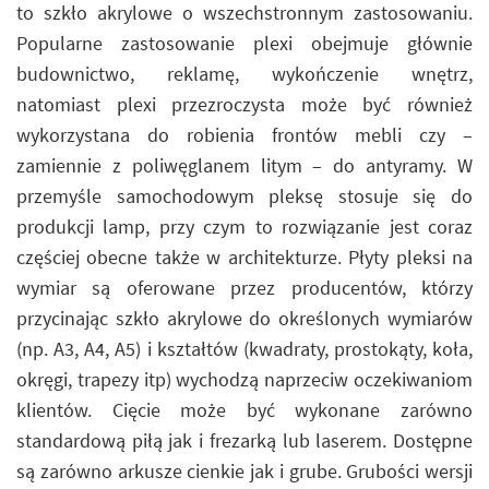
to szkło akrylowe o wszechstronnym zastosowaniu.
Popularne zastosowanie plexi obejmuje głównie
budownictwo, reklamę, wykończenie wnętrz,
natomiast plexi przezroczysta może być również
wykorzystana do robienia frontów mebli czy –
zamiennie z poliwęglanem litym – do antyramy. W
przemyśle samochodowym pleksę stosuje się do
produkcji lamp, przy czym to rozwiązanie jest coraz
częściej obecne także w architekturze. Płyty pleksi na
wymiar są oferowane przez producentów, którzy
przycinając szkło akrylowe do określonych wymiarów
(np. A3, A4, A5) i kształtów (kwadraty, prostokąty, koła,
okręgi, trapezy itp) wychodzą naprzeciw oczekiwaniom
klientów. Cięcie może być wykonane zarówno
standardową piłą jak i frezarką lub laserem. Dostępne
są zarówno arkusze cienkie jak i grube. Grubości wersji