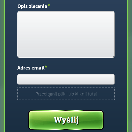
*
Opis zlecenia
*
Adres email
Przeciągnij pliki lub kliknij tutaj