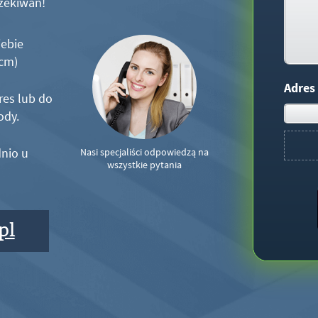
zekiwań!
iebie
5cm)
Adres
res lub do
ody.
nio u
Nasi specjaliści odpowiedzą na
wszystkie pytania
pl