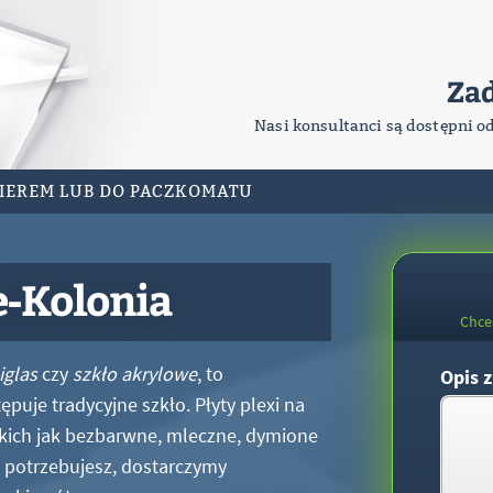
Za
Nasi konsultanci są dostępni o
RIEREM LUB DO PACZKOMATU
e-Kolonia
Chce
iglas
czy
szkło akrylowe
, to
Opis z
puje tradycyjne szkło. Płyty plexi na
kich jak bezbarwne, mleczne, dymione
xi potrzebujesz, dostarczymy