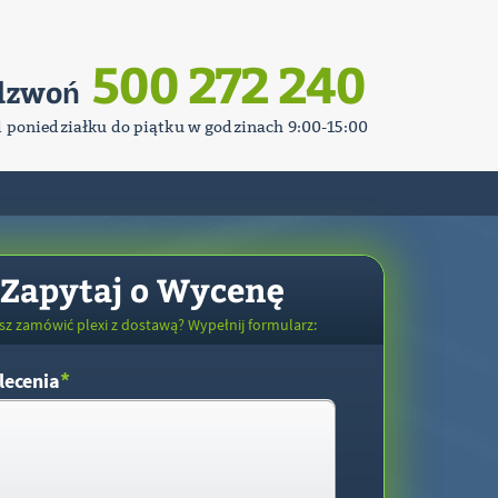
500 272 240
dzwoń
d poniedziałku do piątku w godzinach 9:00-15:00
Zapytaj o Wycenę
sz zamówić plexi z dostawą? Wypełnij formularz:
*
lecenia