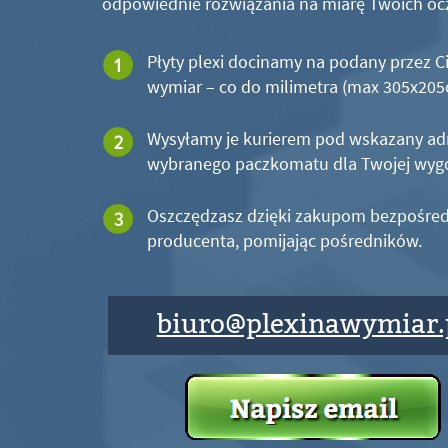
odpowiednie rozwiązania na miarę Twoich oc
Płyty plexi docinamy na podany przez C
wymiar – co do milimetra (max 305x20
Wysyłamy je kurierem pod wskazany ad
wybranego paczkomatu dla Twojej wyg
Oszczędzasz dzięki zakupom bezpośred
producenta, pomijając pośredników.
biuro@plexinawymiar.