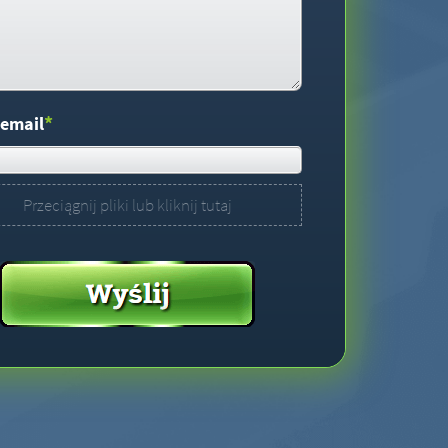
*
 email
Przeciągnij pliki lub kliknij tutaj