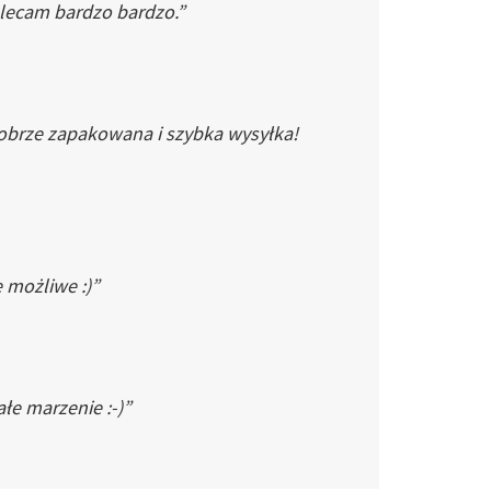
Polecam bardzo bardzo.”
dobrze zapakowana i szybka wysyłka!
e możliwe :)”
łe marzenie :-)”