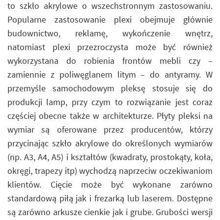
to szkło akrylowe o wszechstronnym zastosowaniu.
Popularne zastosowanie plexi obejmuje głównie
budownictwo, reklamę, wykończenie wnętrz,
natomiast plexi przezroczysta może być również
wykorzystana do robienia frontów mebli czy –
zamiennie z poliwęglanem litym – do antyramy. W
przemyśle samochodowym pleksę stosuje się do
produkcji lamp, przy czym to rozwiązanie jest coraz
częściej obecne także w architekturze. Płyty pleksi na
wymiar są oferowane przez producentów, którzy
przycinając szkło akrylowe do określonych wymiarów
(np. A3, A4, A5) i kształtów (kwadraty, prostokąty, koła,
okręgi, trapezy itp) wychodzą naprzeciw oczekiwaniom
klientów. Cięcie może być wykonane zarówno
standardową piłą jak i frezarką lub laserem. Dostępne
są zarówno arkusze cienkie jak i grube. Grubości wersji