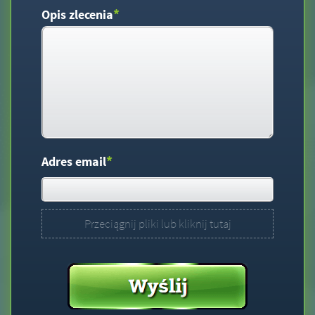
*
Opis zlecenia
*
Adres email
Przeciągnij pliki lub kliknij tutaj