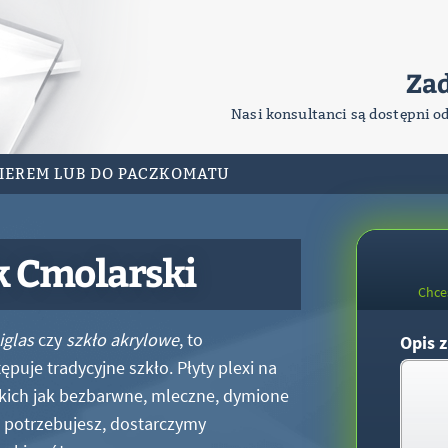
Za
Nasi konsultanci są dostępni o
RIEREM LUB DO PACZKOMATU
k Cmolarski
Chce
iglas
czy
szkło akrylowe
, to
Opis z
puje tradycyjne szkło. Płyty plexi na
kich jak bezbarwne, mleczne, dymione
xi potrzebujesz, dostarczymy