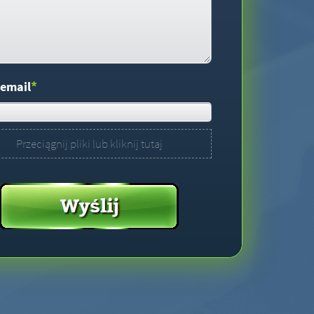
*
 email
Przeciągnij pliki lub kliknij tutaj