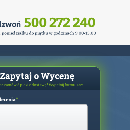
500 272 240
dzwoń
d poniedziałku do piątku w godzinach 9:00-15:00
Zapytaj o Wycenę
sz zamówić plexi z dostawą? Wypełnij formularz:
*
lecenia