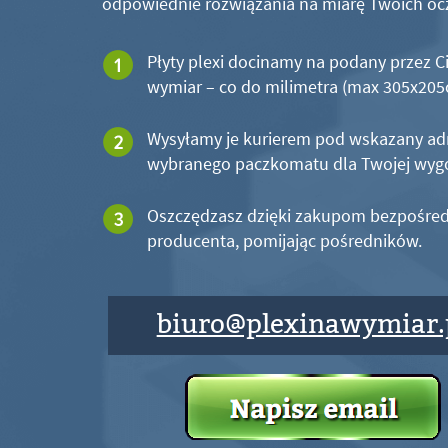
odpowiednie rozwiązania na miarę Twoich oc
Płyty plexi docinamy na podany przez C
wymiar – co do milimetra (max 305x20
Wysyłamy je kurierem pod wskazany ad
wybranego paczkomatu dla Twojej wyg
Oszczędzasz dzięki zakupom bezpośred
producenta, pomijając pośredników.
biuro@plexinawymiar.