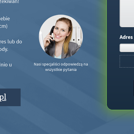
zekiwań!
iebie
5cm)
Adres
res lub do
ody.
nio u
Nasi specjaliści odpowiedzą na
wszystkie pytania
pl