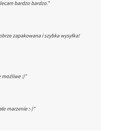
Polecam bardzo bardzo.”
dobrze zapakowana i szybka wysyłka!
e możliwe :)”
łe marzenie :-)”